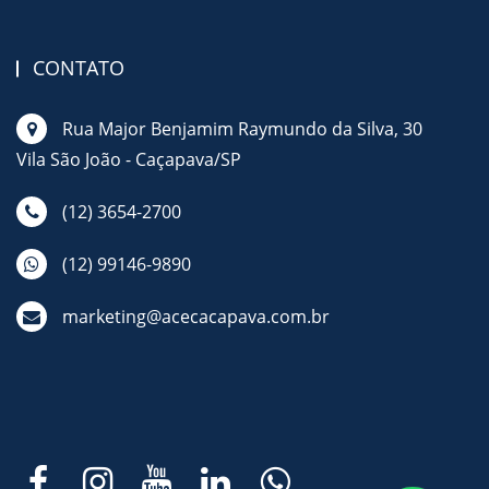
CONTATO
Rua Major Benjamim Raymundo da Silva, 30
Vila São João - Caçapava/SP
(12) 3654-2700
(12) 99146-9890
marketing@acecacapava.com.br